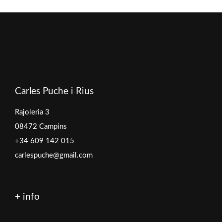
Carles Puche i Rius
Rajoleria 3
08472 Campins
+34 609 142 015
carlespuche@gmail.com
+ info