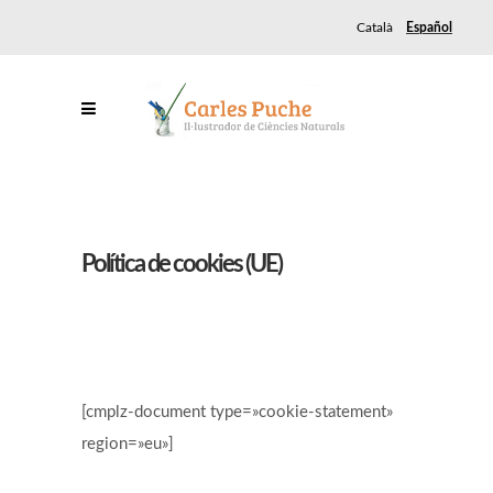
Català
Español
Política de cookies (UE)
[cmplz-document type=»cookie-statement»
region=»eu»]