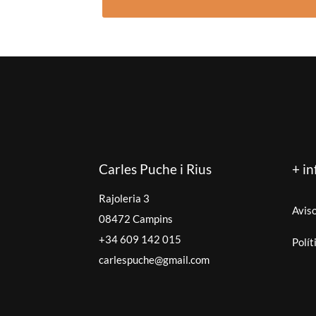
Carles Puche i Rius
+ in
Rajoleria 3
Aviso
08472 Campins
+34 609 142 015
Polít
carlespuche@gmail.com