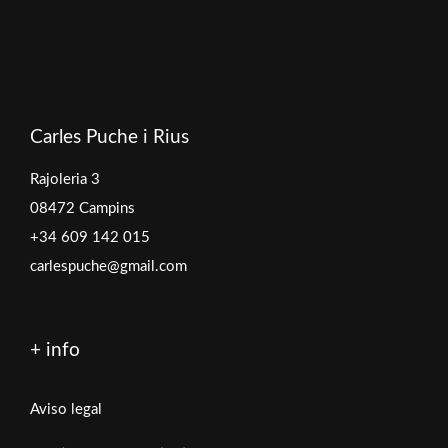
Carles Puche i Rius
Rajoleria 3
08472 Campins
+34 609 142 015
carlespuche@gmail.com
+ info
Aviso legal