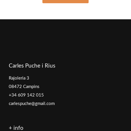
Carles Puche i Rius
Rajoleria 3
08472 Campins
+34 609 142 015
carlespuche@gmail.com
+ info