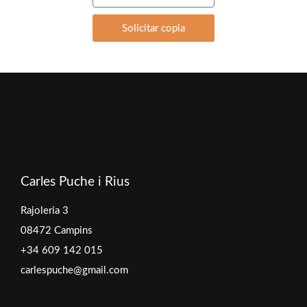
Solicitar copia
Carles Puche i Rius
Rajoleria 3
08472 Campins
+34 609 142 015
carlespuche@gmail.com