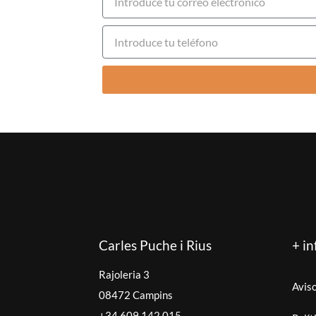
Carles Puche i Rius
+ in
Rajoleria 3
Aviso
08472 Campins
+34 609 142 015