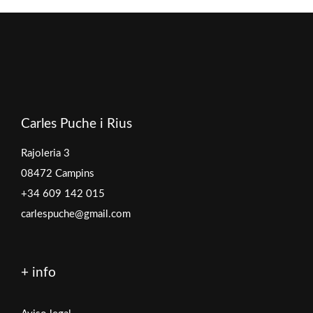
Carles Puche i Rius
Rajoleria 3
08472 Campins
+34 609 142 015
carlespuche@gmail.com
+ info