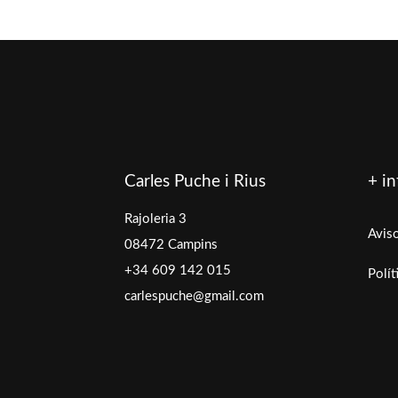
Carles Puche i Rius
+ in
Rajoleria 3
Aviso
08472 Campins
+34 609 142 015
Polít
carlespuche@gmail.com