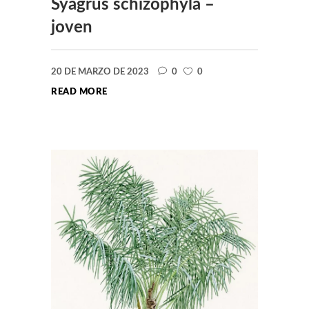
Syagrus schizophyla –
joven
20 DE MARZO DE 2023
0
0
READ MORE