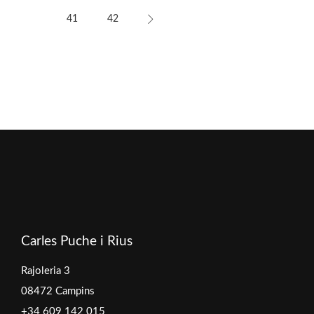
41
42
Carles Puche i Rius
Rajoleria 3
08472 Campins
+34 609 142 015