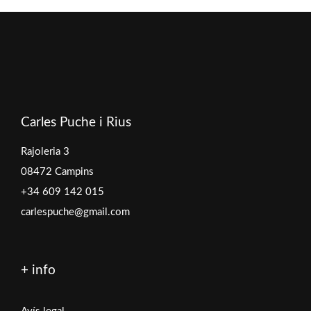
Carles Puche i Rius
Rajoleria 3
08472 Campins
+34 609 142 015
carlespuche@gmail.com
+ info