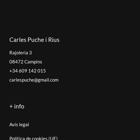
Carles Puche i Rius
Rajoleria 3
08472 Campins
+34 609 142 015
carlespuche@gmail.com
+ info
Avís legal
Política de cookies (UE)