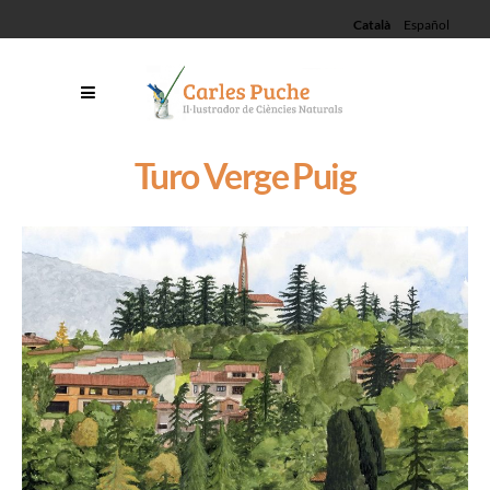
Català
Español
Turo Verge Puig