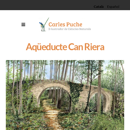
Català
Español
Aqüeducte Can Riera