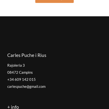
Carles Puche i Rius
Rajoleria 3
08472 Campins
+34 609 142 015
carlespuche@gmail.com
+ info